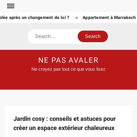
Skip
to
blée après un changement de loi ?
Appartement à Marrakech à
content
Search
NE PAS AVALER
Ne croyez pas tout ce que vous lisez
Jardin cosy : conseils et astuces pour
créer un espace extérieur chaleureux