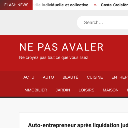
Skip
a sécurité incendie individuelle et collective
FLASH NEWS
Costa Croisières
to
content
Search
NE PAS AVALER
Ne croyez pas tout ce que vous lisez
ACTU
AUTO
BEAUTÉ
CUISINE
ENTREP
IMMOBILIER
JARDIN
LOISIRS
MAISON
Auto-entrepreneur après liquidation jud